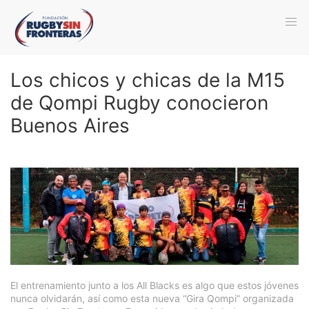
Los chicos y chicas de la M15
de Qompi Rugby conocieron
Buenos Aires
El entrenamiento junto a los All Blacks es algo que estos jóvenes
nunca olvidarán, así como esta nueva “Gira Qompi” organizada